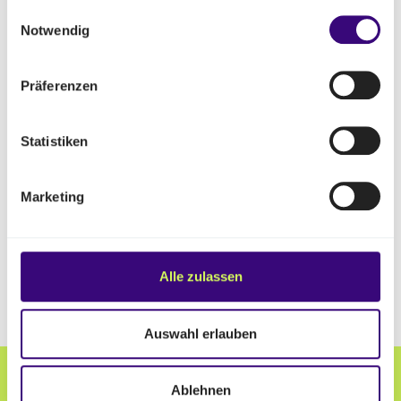
haben oder die sie im Rahmen Ihrer Nutzung der Dienste 
Einwilligungsauswahl
gesammelt haben.
Notwendig
Präferenzen
Statistiken
Marketing
Alle zulassen
Auswahl erlauben
Ablehnen